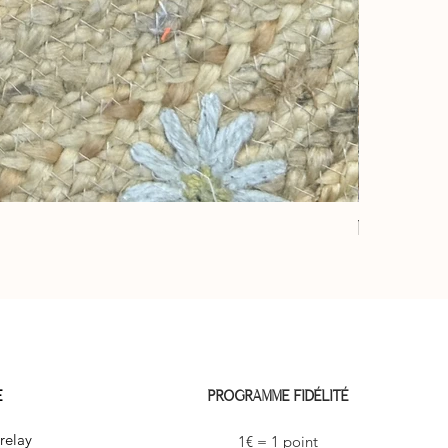
Éventail “ja
Prix
10,00 €
E
PROGRAMME FIDÉLITÉ
relay
1€ = 1 point