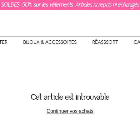
SOLDES -50% sur les vêtements Articles ni repris ni échangés
TER
BIJOUX & ACCESSOIRES
RÉASSSORT
CA
Cet article est introuvable
Continuer vos achats