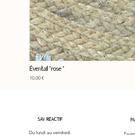
Éventail “rose ”
Prix
10,00 €
SAV RÉACTIF
PA
Du lundi au vendredi
Paiem