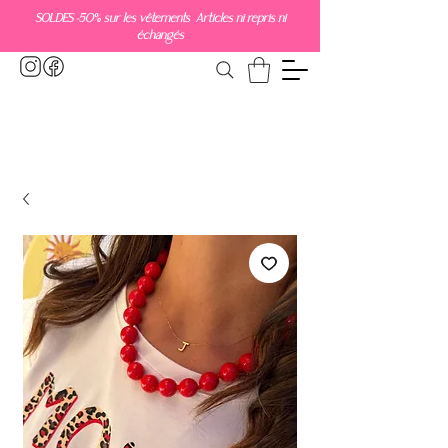
SOLDES -50% sur les vêtements Articles ni repris ni
échangés