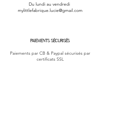
Du lundi au vendredi
mylittlefabrique.lucie@gmail.com
PAIEMENTS SÉCURISÉS
Paiements par CB & Paypal sécurisés par
certificats SSL
LIVRAISON RAPIDE
Colissimo & Mondial relay
PROGRAMME FIDÉLITÉ