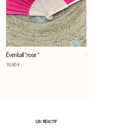
Éventail “rose ”
Éventail “jaune ”
Prix
Prix
10,00 €
10,00 €
SAV RÉACTIF