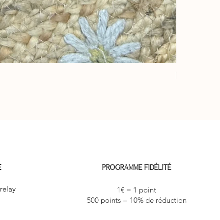
Éventail “ja
Prix
10,00 €
3 achetés le 4
E
PROGRAMME FIDÉLITÉ
relay
1€ = 1 point
500 points = 10% de réduction