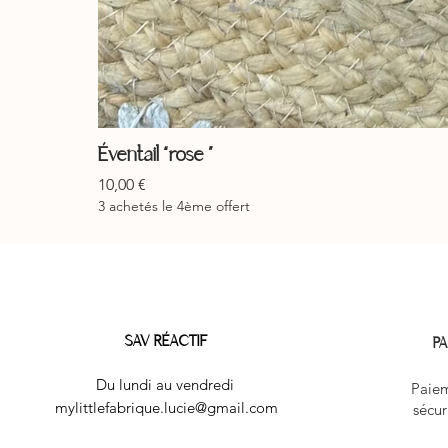
Éventail “rose ”
Prix
10,00 €
3 achetés le 4ème offert
SAV RÉACTIF
PA
Du lundi au vendredi
Paiem
mylittlefabrique.lucie@gmail.com
sécur