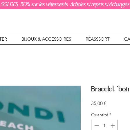
SOLDES -50% sur les vêtements Articles ni repris ni échangés
TER
BIJOUX & ACCESSOIRES
RÉASSSORT
CA
Bracelet “bo
Prix
35,00 €
Quantité
*