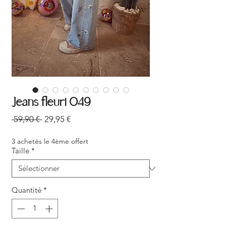
Jeans fleuri 049
Prix
Prix
 59,90 € 
29,95 €
original
promotionnel
3 achetés le 4ème offert
Taille
*
Quantité
*