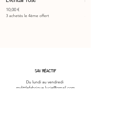
Éventail “rose ”
Éventail “jaune ”
Prix
Prix
10,00 €
10,00 €
3 achetés le 4ème offert
3 achetés le 4ème offer
SAV RÉACTIF
Du lundi au vendredi
mylittlefabrique.lucie@gmail.com
PAIEMENTS SÉCURISÉS
Paiements par CB & Paypal sécurisés par