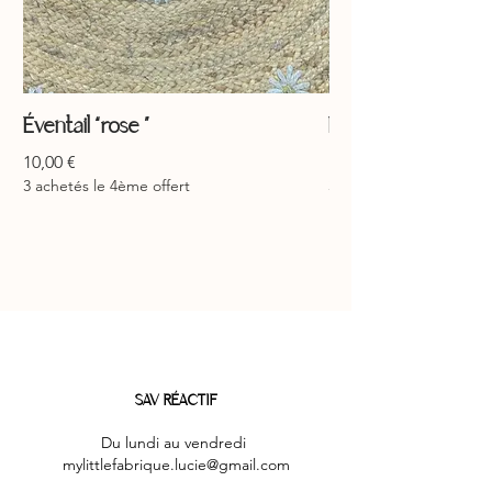
Éventail “rose ”
Éventail “jaune ”
Prix
Prix
10,00 €
10,00 €
3 achetés le 4ème offert
3 achetés le 4ème offer
SAV RÉACTIF
Du lundi au vendredi
mylittlefabrique.lucie@gmail.com