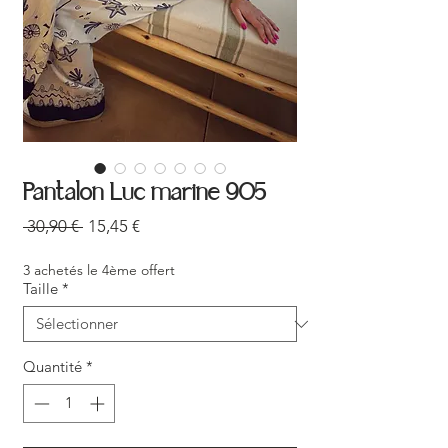
Pantalon Luc marine 905
Prix
Prix
 30,90 € 
15,45 €
original
promotionnel
3 achetés le 4ème offert
Taille
*
Quantité
*