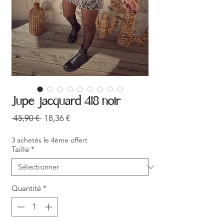
Jupe jacquard 418 noir
Prix
Prix
 45,90 € 
18,36 €
original
promotionnel
3 achetés le 4ème offert
Taille
*
Quantité
*