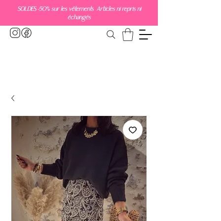
SOLDES -50% sur les vêtements Articles ni repris ni
échangés