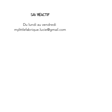
SAV RÉACTIF
Du lundi au vendredi
mylittlefabrique.lucie@gmail.com
PAIEMENTS SÉCURISÉS
Paiements par CB & Paypal sécurisés par
certificats SSL
LIVRAISON RAPIDE
Colissimo & Mondial relay