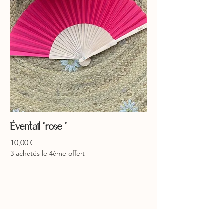
Éventail “rose ”
Éventail “jaune ”
Prix
Prix
10,00 €
10,00 €
3 achetés le 4ème offert
3 achetés le 4ème offer