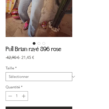
Pull Brian rayé 896 rose
Prix
Prix
 42,90 € 
21,45 €
original
promotionnel
Taille
*
Quantité
*