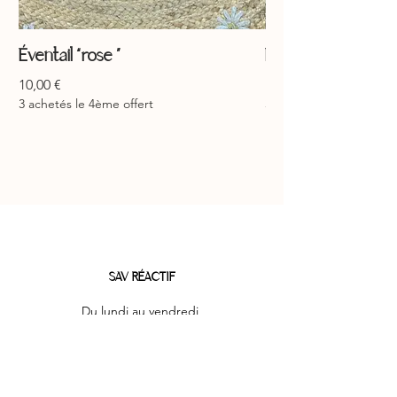
Éventail “rose ”
Éventail “jaune ”
Prix
Prix
10,00 €
10,00 €
3 achetés le 4ème offert
3 achetés le 4ème offer
SAV RÉACTIF
Du lundi au vendredi
mylittlefabrique.lucie@gmail.com