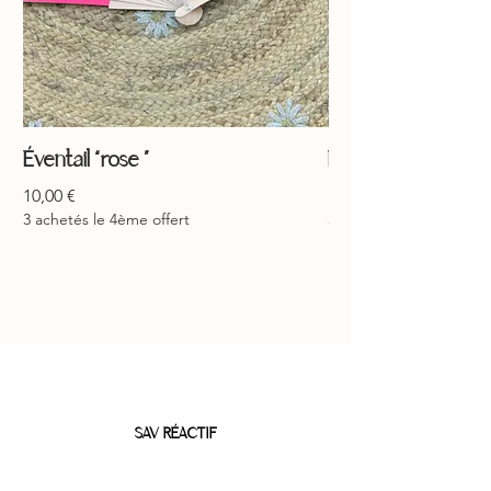
Éventail “rose ”
Éventail “jaune ”
Prix
Prix
10,00 €
10,00 €
3 achetés le 4ème offert
3 achetés le 4ème offer
SAV RÉACTIF
Du lundi au vendredi