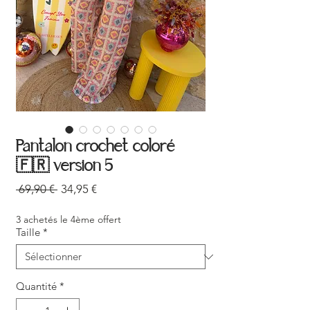
Pantalon crochet coloré
🇫🇷 version 5
Prix
Prix
 69,90 € 
34,95 €
original
promotionnel
3 achetés le 4ème offert
Taille
*
Quantité
*