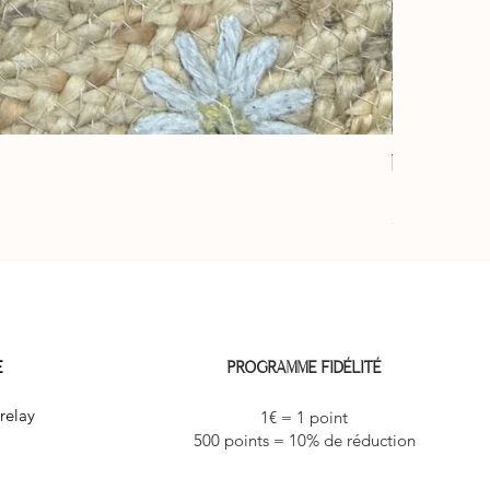
Éventail “ja
Prix
10,00 €
3 achetés le 4
E
PROGRAMME FIDÉLITÉ
relay
1€ = 1 point
500 points = 10% de réduction