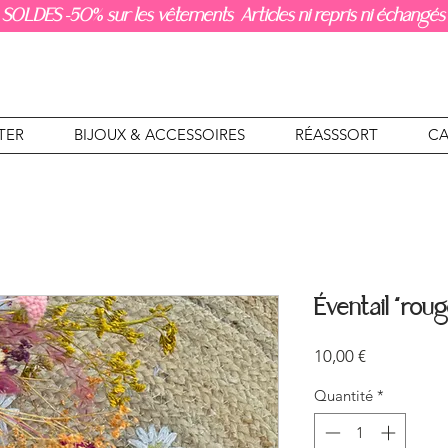
SOLDES -50% sur les vêtements Articles ni repris ni échangés
TER
BIJOUX & ACCESSOIRES
RÉASSSORT
CA
Éventail “roug
Prix
10,00 €
Quantité
*