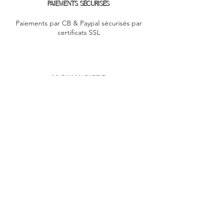
PAIEMENTS SÉCURISÉS
Paiements par CB & Paypal sécurisés par
certificats SSL
LIVRAISON RAPIDE
Colissimo & Mondial relay
PROGRAMME FIDÉLITÉ
1€ = 1 point
500 points = 10% de réduction