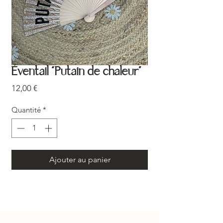
Éventail “Putain de chaleur”
Prix
12,00 €
Quantité
*
Ajouter au panier