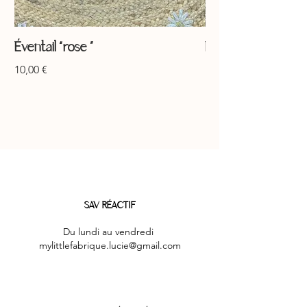
Éventail “rose ”
Éventail “jaune ”
Prix
Prix
10,00 €
10,00 €
SAV RÉACTIF
Du lundi au vendredi
mylittlefabrique.lucie@gmail.com