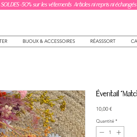
SOLDES -50% sur les vêtements Articles ni repris ni échangés
TER
BIJOUX & ACCESSOIRES
RÉASSSORT
CA
Éventail “Matc
Prix
10,00 €
Quantité
*