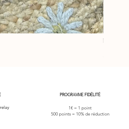
Éventail “ja
Prix
10,00 €
3 achetés le 4
E
PROGRAMME FIDÉLITÉ
relay
1€ = 1 point
500 points = 10% de réduction