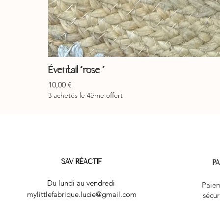
Éventail “rose ”
Prix
10,00 €
3 achetés le 4ème offert
SAV RÉACTIF
PA
Du lundi au vendredi
Paiem
mylittlefabrique.lucie@gmail.com
sécur